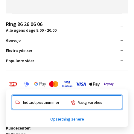
Ring 86 26 06 06
Alle ugens dage 8.00 - 20.00
Genveje
Ekstra ydelser
Populære sider
Indtast postnummer
Vælg varehus
BAUHAUS Danmark A/S:
Opsætning senere
Anelystparken 16, 8381 Tilst. CVR-nummer 19555305
Kundecenter: