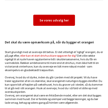
Se vores udvalg her
Det skal du være opmærksom på, når du bygger et orangeri
Start grundigt med at overveje dit behov. Er det vitterligt et 'rigtigt' orangeri, du er
på jagt efter,
eller kan et stort drivhus klare opgaven for dig
? Det ville række
rigeligt til at nyde haven og planterne lidt i skuldersæsonerne, hvis du får en
varmekilde. Rækker ambitionerne til mere end et drivhus, men ikke helt til en
victoriansk vinterhave, kan du overveje en lidt mere robust model - som
eksempelvis en glasbeklædt træpavillon.
Overvej, hvad du vil dyrke, inden du går i jorden med dit projekt. Vil du have
træer og planter af en vis størrelse, skal orangeriet naturligvis bygges derefter. Du
kan spare lidt af højden på væksthuset, hvis du graver ud i stedet, så du kommer
til at gå ned i dit orangeri. Husk at overveje, hvad du i så fald vil stille op med
overskudsjorden.
Overvej, om orangeriet skal være en fritstående model, eller om det skal bygges
sammen med huset. Der er fordele og ulemper ved begge løsninger, og du bør
lade smag, behag og solens gang på himlen være afgørende.