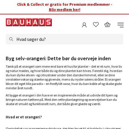
Click & Collect er gratis for Premium medlemmer -
Bliv medlem her!
Hvad søger du?
Byg selv-orangeri: Dette bør du overveje inden
Tænk på et orangeri som mere end bare et hus for planter – det er et rum, hvor liv
og natur mødes, og hvor både du og dine planter kan trives. Forestil dig, hvordan
du kan dyrke oliven- og citrustræer under den danske himmel, eller se dine
vinstokke vokse sig stærke og givende, mens du nyder solens stråler. Et orangeri
bliver dit eget lille paradis – en fredfyldt oase, hvor du kan koble af og skabe gode
minder året rundt.
At bygge et orangeri i din have er en inspirerende måde at udvide dit hjem og
bringe naturen tættere på. Med den rette planlægning og overvejelser kan du
skabe et smukt og funktionelt rum, der både giver glæde og værdi.
Hvad er et orangeri?
Oprindeligt var orangerierne drivhuse, der blev brugt til at holde liv i citrustræer