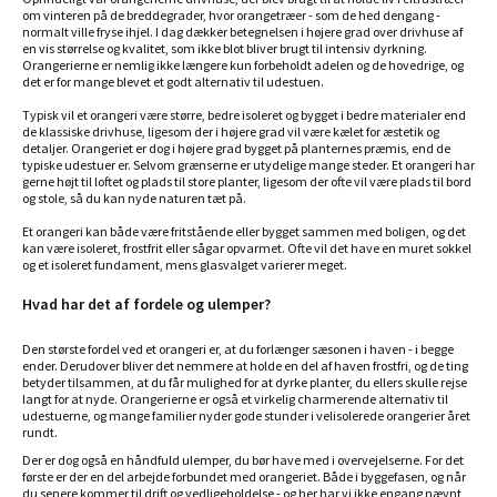
om vinteren på de breddegrader, hvor orangetræer - som de hed dengang -
normalt ville fryse ihjel. I dag dækker betegnelsen i højere grad over drivhuse af
en vis størrelse og kvalitet, som ikke blot bliver brugt til intensiv dyrkning.
Orangerierne er nemlig ikke længere kun forbeholdt adelen og de hovedrige, og
det er for mange blevet et godt alternativ til udestuen.
Typisk vil et orangeri være større, bedre isoleret og bygget i bedre materialer end
de klassiske drivhuse, ligesom der i højere grad vil være kælet for æstetik og
detaljer. Orangeriet er dog i højere grad bygget på planternes præmis, end de
typiske udestuer er. Selvom grænserne er utydelige mange steder. Et orangeri har
gerne højt til loftet og plads til store planter, ligesom der ofte vil være plads til bord
og stole, så du kan nyde naturen tæt på.
Et orangeri kan både være fritstående eller bygget sammen med boligen, og det
kan være isoleret, frostfrit eller sågar opvarmet. Ofte vil det have en muret sokkel
og et isoleret fundament, mens glasvalget varierer meget.
Hvad har det af fordele og ulemper?
Den største fordel ved et orangeri er, at du forlænger sæsonen i haven - i begge
ender. Derudover bliver det nemmere at holde en del af haven frostfri, og de ting
betyder tilsammen, at du får mulighed for at dyrke planter, du ellers skulle rejse
langt for at nyde. Orangerierne er også et virkelig charmerende alternativ til
udestuerne, og mange familier nyder gode stunder i velisolerede orangerier året
rundt.
Der er dog også en håndfuld ulemper, du bør have med i overvejelserne. For det
første er der en del arbejde forbundet med orangeriet. Både i byggefasen, og når
du senere kommer til drift og vedligeholdelse - og her har vi ikke engang nævnt