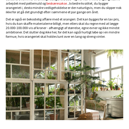
arbejdet med pottemuld og
beskæresakse
. Jo bedre kvalitet, du bygger
orangeriet i, desto mindre vedligeholdelse er der naturligvis, men du slipper nok
ikke for at gå det grundigt efter i sømmene et par gange om året.
Det er også en bekostelig affære med et orangeri. Det kan bygges for en lav pris,
hvis du kan skaffe materialerne billigt, men ellers skal du regne med at lægge
20.000-100.000-vis af kroner - afhængigt af størrelse, egne evner og ikke mindst
ambitioner. Det slutter dog ikke her, for det kan også hurtigt løbe op i en mindre
formue, hvis orangeriet skal holdes lunt over en lang og streng vinter.