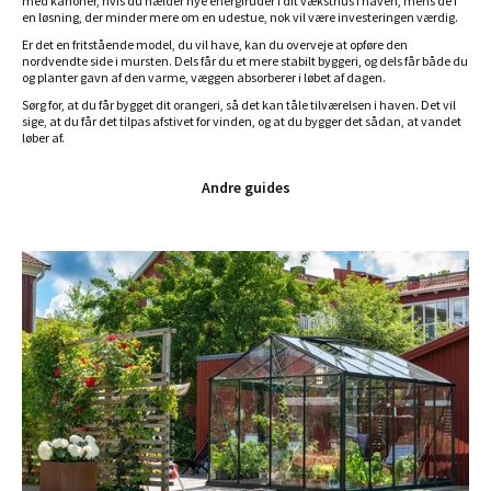
med kanoner, hvis du hælder nye energiruder i dit væksthus i haven, mens de i
en løsning, der minder mere om en udestue, nok vil være investeringen værdig.
Er det en fritstående model, du vil have, kan du overveje at opføre den
nordvendte side i mursten. Dels får du et mere stabilt byggeri, og dels får både du
og planter gavn af den varme, væggen absorberer i løbet af dagen.
Sørg for, at du får bygget dit orangeri, så det kan tåle tilværelsen i haven. Det vil
sige, at du får det tilpas afstivet for vinden, og at du bygger det sådan, at vandet
løber af.
Andre guides