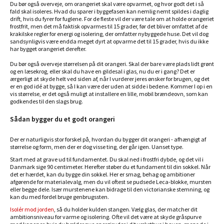
Du bør også overveje, om orangeriet skal være opvarmet, og hvor godt det i så
fald skal isoleres. Hvad du sparer i byggefasen kan nemlig nemt spildes i daglig
drift, hvis du fyrer for fuglene. For de fleste vil der være tale om at holde orangeriet
frostfrit, men det må faktisk opvarmes til 15 grader, før det bliver omfattet af de
krakilske regler for energi og isolering, der omfatter nybyggede huse. Det vil dog
sandsynligvis være endda meget dyrt at opvarme det til 15 grader, hvis du ikke
har bygget orangeriet derefter.
Du bør også overveje størrelsen på dit orangeri. Skal der bare være plads lidt grønt
og en læsekrog, eller skal du have en gildesal i glas, nu du er i gang? Det er
ærgerligt at skyde helt ved siden af, når I vurderer jeres ønsker for brugen, og det
er en god idé at bygge, så I kan være der uden at sidde i bedene. Kommer I op i en
vis størrelse, er det også muligt at installere en lille, mobil brændeovn, som kan
godkendes til den slags brug.
Sådan bygger du et godt orangeri
Der er naturligvis stor forskel på, hvordan du bygger dit orangeri - afhængigt af
størrelse og form, men der er dog visse ting, der går igen. Uanset type.
Start med at grave ud til fundamentet. Du skal ned i frostfri dybde, og det vil i
Danmark sige 90 centimeter. Herefter støber du et fundament til din sokkel. Når
det er hærdet, kan du bygge din sokkel. Her er smag, behag og ambitioner
afgørende for materialevalg, men du vil oftest se pudsede Leca-blokke, mursten
eller begge dele. Især murstenene kan bidrage til den victorianske stemning, og
kan du med fordel bruge genbrugssten.
Isolér mod jorden
, så du holder kulden stangen. Vælg glas, der matcher dit
ambitionsniveau for varme og isolering. Ofte vil det være at skyde gråspurve