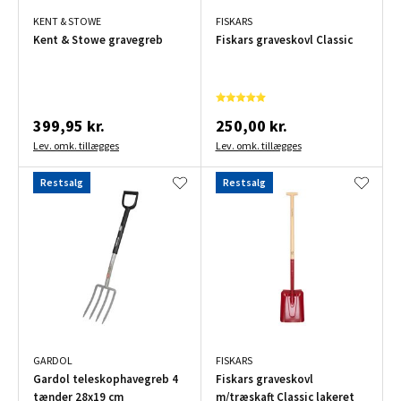
KENT & STOWE
FISKARS
Kent & Stowe gravegreb
Fiskars graveskovl Classic
399,95 kr.
250,00 kr.
Lev. omk. tillægges
Lev. omk. tillægges
Restsalg
Restsalg
GARDOL
FISKARS
Gardol teleskophavegreb 4
Fiskars graveskovl
tænder 28x19 cm
m/træskaft Classic lakeret