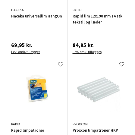
HACEKA
RAPID
Haceka universallim HangOn
Rapid lim 12x190 mm 14 stk.
tekstil og læder
69,95 kr.
84,95 kr.
Lev. omk. tillægges
Lev. omk. tillægges
RAPID
PROXXON
Rapid limpatroner
Proxxon limpatroner HKP