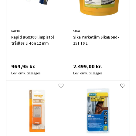
RAPID
SIKA
Rapid BGX300 limpistol
Sika Parketlim SikaBond-
trådløs Li-Ion 12 mm
151 10 L
964,95 kr.
2.499,00 kr.
Lev. omk. tillægges
Lev. omk. tillægges