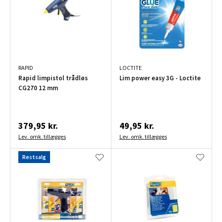
RAPID
LOCTITE
Rapid limpistol trådløs
Lim power easy 3G - Loctite
CG270 12 mm
379,95 kr.
49,95 kr.
Lev. omk. tillægges
Lev. omk. tillægges
Restsalg