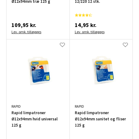
Ø12x94mm træ 125 g
12/220 12 stk.
109,95 kr.
14,95 kr.
Lev. omk. tillægges
Lev. omk. tillægges
RAPID
RAPID
Rapid limpatroner
Rapid limpatroner
Ø12x94mm hvid universal
Ø12x94mm sanitet og fliser
125 g
125 g