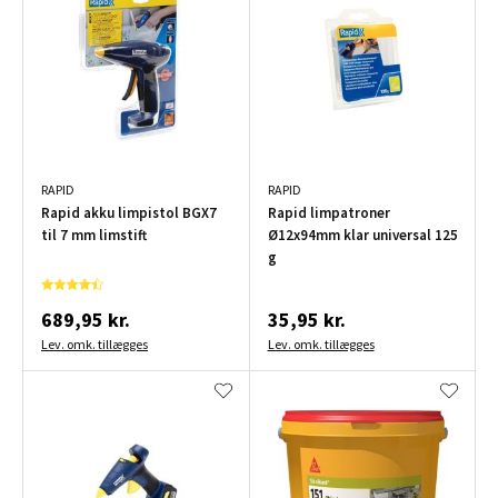
RAPID
RAPID
Rapid akku limpistol BGX7
Rapid limpatroner
til 7 mm limstift
Ø12x94mm klar universal 125
g
689,95 kr.
35,95 kr.
Lev. omk. tillægges
Lev. omk. tillægges