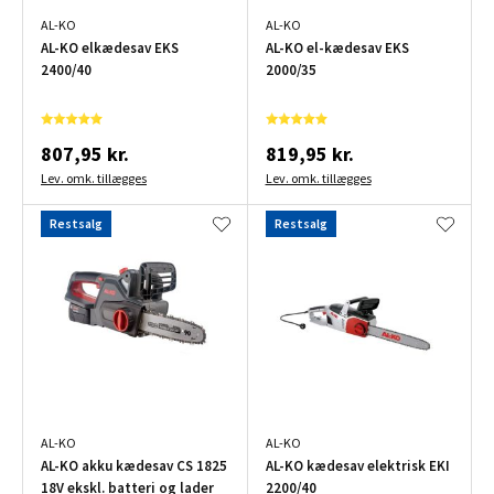
AL-KO
AL-KO
AL-KO elkædesav EKS
AL-KO el-kædesav EKS
2400/40
2000/35
807,95 kr.
819,95 kr.
Lev. omk. tillægges
Lev. omk. tillægges
Restsalg
Restsalg
AL-KO
AL-KO
AL-KO akku kædesav CS 1825
AL-KO kædesav elektrisk EKI
18V ekskl. batteri og lader
2200/40