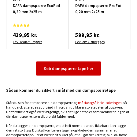
DAFA dampspærre EcoFoil
DAFA dampspærre ProFoil
0,20 mm 2x25 m
0,20 mm 2x25 m
439,95 kr.
599,95 kr.
Lev. omk. tillægges
Lev. omk. tillægges
Køb dampspærre tape her
Sådan kommer du sikkert i mål med din dampspærretape
Står du selv for at montere din dampspærre og
måske også hele isoleringen
, så
har du nok allerede sat dig ind i, hvordan du klarer størstedelen af opgaven.
Derfor ville det også være ærgerligt, hvis det lige netop er sammenklæbningen af
din dampspærre, som dit projekt falder med.
Når du lægger din dampspærre, er det helt normalt, at du ikke bare kan lægge
den i et stort lag. Du skal kombinere lagene og klæbe dem sammen med
dampspærretape. For at være helt sikker på, at du gør det korrekt, skal du have