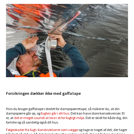
Forsikringen dækker ikke med gaffatape
Hvis du bruger gaffatape i stedet for dampspærretape, så risikerer du, at din
dampspærre går op, og
fugten går i dit hus
. Det kan have store konsekvenser. Et
er, at
det er meget usundt at leve i et for fugtigt miljø
. Det er skidt for både dig, din
familie og så sandelig også dit hus.
Følgeskader fra fugt i konstruktioner som vægge
og tage er noget af det, der tager