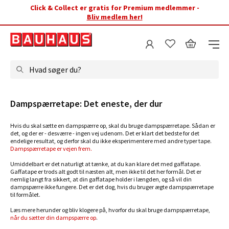
Click & Collect er gratis for Premium medlemmer -
Bliv medlem her!
Hvad søger du?
Dampspærretape: Det eneste, der dur
Hvis du skal sætte en dampspærre op, skal du bruge dampspærretape. Sådan er
det, og der er - desværre - ingen vej udenom. Det er klart det bedste for det
endelige resultat, og derfor skal du ikke eksperimentere med andre typer tape.
Dampspærretape er vejen frem.
Umiddelbart er det naturligt at tænke, at du kan klare det med gaffatape.
Gaffatape er trods alt godt til næsten alt, men ikke til det her formål. Det er
nemlig langt fra sikkert, at din gaffatape holder i længden, og så vil din
dampspærre ikke fungere. Det er det dog, hvis du bruger ægte dampspærretape
til formålet.
Læs mere herunder og bliv klogere på, hvorfor du skal bruge dampspærretape,
når du sætter din dampspærre op
.