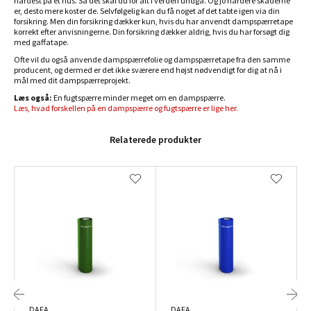
hårdest på et hus. Så det skal du for alt i verden undgå. Og jo hårdere skaderne
er, desto mere koster de. Selvfølgelig kan du få noget af det tabte igen via din
forsikring. Men din forsikring dækker kun, hvis du har anvendt dampspærretape
korrekt efter anvisningerne. Din forsikring dækker aldrig, hvis du har forsøgt dig
med gaffatape.
Ofte vil du også anvende dampspærrefolie og dampspærretape fra den samme
producent, og dermed er det ikke sværere end højst nødvendigt for dig at nå i
mål med dit dampspærreprojekt.
Læs også:
En fugtspærre minder meget om en dampspærre.
Læs, hvad forskellen på en dampspærre og fugtspærre er lige her.
Relaterede produkter
DAFA
DAFA