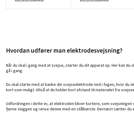
Hvordan udfører man elektrodesvejsning?
Når du skal i gang med at svejse, starter du dit apparat op. Her kan du s
gå i gang.
Du skal starte med at banke din svejseelektrode ned i fugen, hvor du skal
kort som muligt. Altså at du holder kort afstand til materialet fra svejs
Udfordringen i dette er, at elektroden bliver kortere, som svejsningen sk
fjerne slaggen og rense denne med en stålbørste. Dernæst sætter du en n