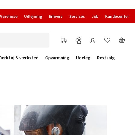
Varehuse
Udlejning
Erhverv
Services
Job
Kundecenter
Værktøj & værksted
Opvarmning
Udeleg
Restsalg