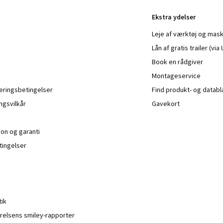
Ekstra ydelser
Leje af værktøj og mask
Lån af gratis trailer (vi
Book en rådgiver
Montageservice
veringsbetingelser
Find produkt- og datab
ngsvilkår
Gavekort
ion og garanti
ingelser
tik
relsens smiley-rapporter