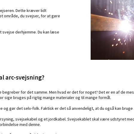
jseren. Dette kræver lidt
t område, du svejser, for at gøre
at svejse derhjemme. Du kan læse
l arc-svejsning?
re begreber for det samme. Men hvad er det for noget? Det er en af de me
or sige bruges på rigtig mange materialer og til mange formål.
 og gør det selv-folk. Faktisk er det så anvendeligt, at du også kan bru
orsyning, svejsekabel og et jordkabel. Svejsekablet skal være udstyret me
 forbindelse med denne.