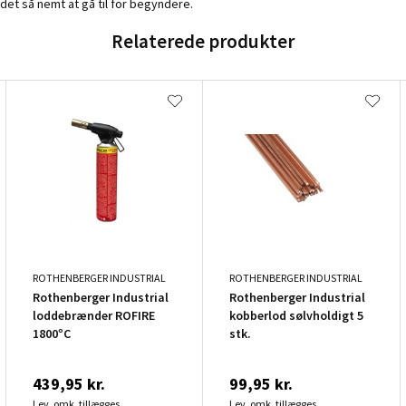
 det så nemt at gå til for begyndere.
Relaterede produkter
ROTHENBERGER INDUSTRIAL
ROTHENBERGER INDUSTRIAL
Rothenberger Industrial
Rothenberger Industrial
loddebrænder ROFIRE
kobberlod sølvholdigt 5
1800°C
stk.
439,95 kr.
99,95 kr.
Lev. omk. tillægges
Lev. omk. tillægges