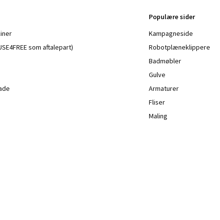
Populære sider
iner
Kampagneside
a USE4FREE som aftalepart)
Robotplæneklippere
Badmøbler
Gulve
lade
Armaturer
Fliser
Maling