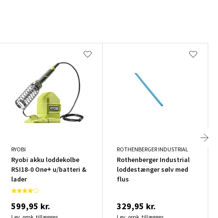
RYOBI
ROTHENBERGER INDUSTRIAL
Ryobi akku loddekolbe
Rothenberger Industrial
RSI18-0 One+ u/batteri &
loddestænger sølv med
lader
flus
599,95 kr.
329,95 kr.
Lev. omk. tillægges
Lev. omk. tillægges