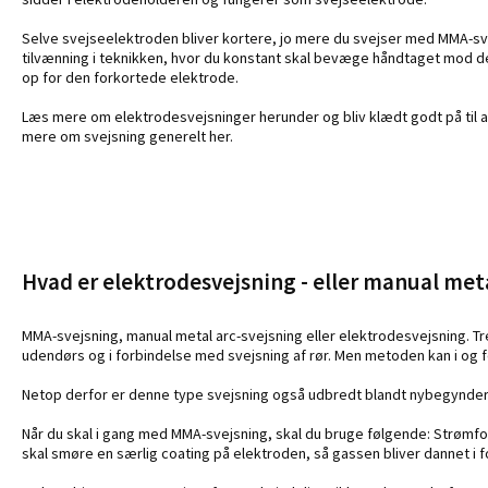
Selve svejseelektroden bliver kortere, jo mere du svejser med MMA-sve
tilvænning i teknikken, hvor du konstant skal bevæge håndtaget mod de
op for den forkortede elektrode.
Læs mere om elektrodesvejsninger herunder og bliv klædt godt på til 
mere om svejsning generelt her.
Hvad er elektrodesvejsning - eller manual meta
MMA-svejsning, manual metal arc-svejsning eller elektrodesvejsning. T
udendørs og i forbindelse med svejsning af rør. Men metoden kan i og f
Netop derfor er denne type svejsning også udbredt blandt nybegyndere
Når du skal i gang med MMA-svejsning, skal du bruge følgende: Strømf
skal smøre en særlig coating på elektroden, så gassen bliver dannet i