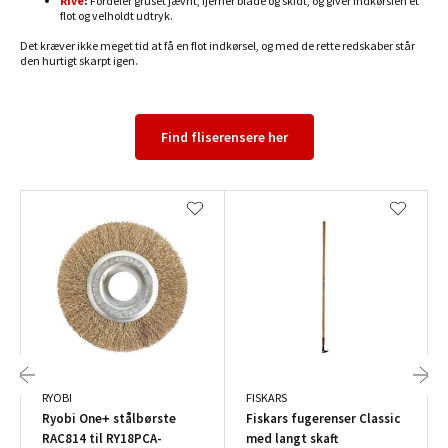
Rive
:
Fordeler gruset jævnt, fjerner blade og skidt, og giver indkørslen et
flot og velholdt udtryk.
Det kræver ikke meget tid at få en flot indkørsel, og med de rette redskaber står
den hurtigt skarpt igen.
Find fliserensere her
RYOBI
FISKARS
Ryobi One+ stålbørste
Fiskars fugerenser Classic
RAC814 til RY18PCA-
med langt skaft