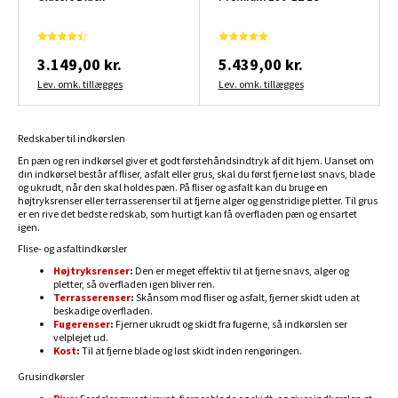
3.149,00 kr.
5.439,00 kr.
Lev. omk. tillægges
Lev. omk. tillægges
Redskaber til indkørslen
En pæn og ren indkørsel giver et godt førstehåndsindtryk af dit hjem. Uanset om
din indkørsel består af fliser, asfalt eller grus, skal du først fjerne løst snavs, blade
og ukrudt, når den skal holdes pæn. På fliser og asfalt kan du bruge en
højtryksrenser eller terrasserenser til at fjerne alger og genstridige pletter. Til grus
er en rive det bedste redskab, som hurtigt kan få overfladen pæn og ensartet
igen.
Flise- og asfaltindkørsler
Højtryksrenser
:
Den er meget effektiv til at fjerne snavs, alger og
pletter, så overfladen igen bliver ren.
Terrasserenser
:
Skånsom mod fliser og asfalt, fjerner skidt uden at
beskadige overfladen.
Fugerenser
:
Fjerner ukrudt og skidt fra fugerne, så indkørslen ser
velplejet ud.
Kost
:
Til at fjerne blade og løst skidt inden rengøringen.
Grusindkørsler