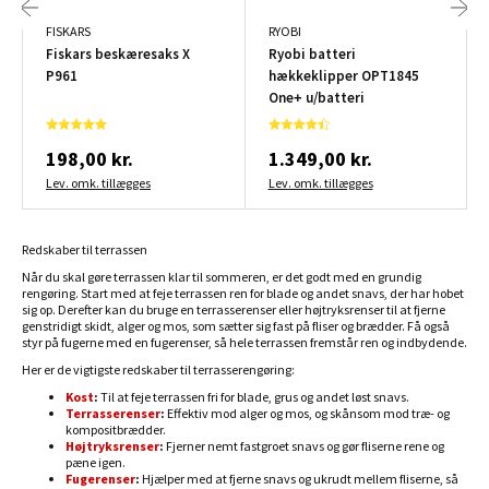
FISKARS
RYOBI
Fiskars beskæresaks X
Ryobi batteri
P961
hækkeklipper OPT1845
One+ u/batteri
198,00 kr.
1.349,00 kr.
Lev. omk. tillægges
Lev. omk. tillægges
Redskaber til terrassen
Når du skal gøre terrassen klar til sommeren, er det godt med en grundig
rengøring. Start med at feje terrassen ren for blade og andet snavs, der har hobet
sig op. Derefter kan du bruge en terrasserenser eller højtryksrenser til at fjerne
genstridigt skidt, alger og mos, som sætter sig fast på fliser og brædder. Få også
styr på fugerne med en fugerenser, så hele terrassen fremstår ren og indbydende.
Her er de vigtigste redskaber til terrasserengøring:
Kost
:
Til at feje terrassen fri for blade, grus og andet løst snavs.
Terrasserenser
:
Effektiv mod alger og mos, og skånsom mod træ- og
kompositbrædder.
Højtryksrenser
:
Fjerner nemt fastgroet snavs og gør fliserne rene og
pæne igen.
Fugerenser
:
Hjælper med at fjerne snavs og ukrudt mellem fliserne, så