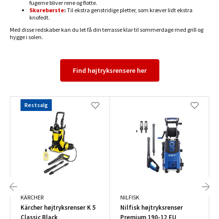
fugerne bliver rene og flotte.
Skurebørste
:
Til ekstra genstridige pletter, som kræver lidt ekstra
knofedt.
Med disse redskaber kan du let få din terrasse klar til sommerdage med grill og
hygge i solen.
Find højtryksrensere her
Restsalg
KÄRCHER
NILFISK
Kärcher højtryksrenser K 5
Nilfisk højtryksrenser
Classic Black
Premium 190-12 EU