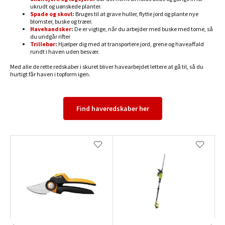
ukrudt og uønskede planter.
Spade og skovl
:
Bruges til at grave huller, flytte jord og plante nye
blomster, buske og træer.
Havehandsker
:
De er vigtige, når du arbejder med buske med torne, så
du undgår rifter
Trillebør
:
Hjælper dig med at transportere jord, grene og haveaffald
rundt i haven uden besvær.
Med alle de rette redskaber i skuret bliver havearbejdet lettere at gå til, så du
hurtigt får haven i topform igen.
Find haveredskaber her