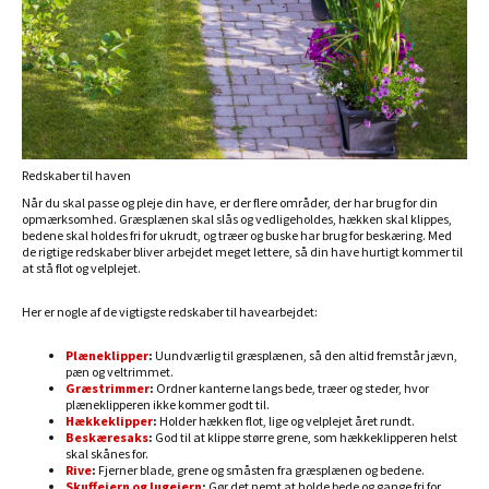
Redskaber til haven
Når du skal passe og pleje din have, er der flere områder, der har brug for din
opmærksomhed. Græsplænen skal slås og vedligeholdes, hækken skal klippes,
bedene skal holdes fri for ukrudt, og træer og buske har brug for beskæring. Med
de rigtige redskaber bliver arbejdet meget lettere, så din have hurtigt kommer til
at stå flot og velplejet.
Her er nogle af de vigtigste redskaber til havearbejdet:
Plæneklipper
:
Uundværlig til græsplænen, så den altid fremstår jævn,
pæn og veltrimmet.
Græstrimmer
:
Ordner kanterne langs bede, træer og steder, hvor
plæneklipperen ikke kommer godt til.
Hækkeklipper
:
Holder hækken flot, lige og velplejet året rundt.
Beskæresaks
:
God til at klippe større grene, som hækkeklipperen helst
skal skånes for.
Rive
:
Fjerner blade, grene og småsten fra græsplænen og bedene.
Skuffejern og lugejern
:
Gør det nemt at holde bede og gange fri for