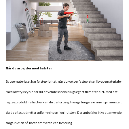
Når du arbejder med hulsten
Byggematerialet har førsteprioritet, når du vælger fastgørelse. I byggematerialer
med lav trykstyrke bør du anvende specialplugs egnet til materialet. Med det
rigtige produkt fra fischer kan du derfor trygt hænge tungere emner op i mursten,
da de oftest udnytter udformningen i en hulsten. Der anbefales ikke at anvende
slagfunktion på borehammeren ved forboring