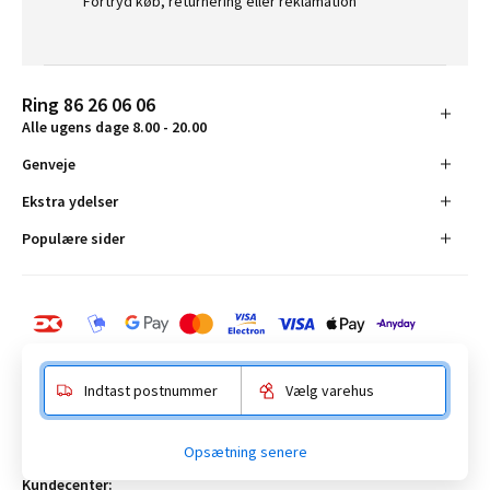
Fortryd køb, returnering eller reklamation
Ring 86 26 06 06
Alle ugens dage 8.00 - 20.00
Genveje
Ekstra ydelser
Populære sider
Indtast postnummer
Vælg varehus
BAUHAUS Danmark A/S:
Opsætning senere
Anelystparken 16, 8381 Tilst. CVR-nummer 19555305
Kundecenter: