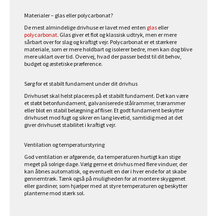
Materialer – glas eller polycarbonat?
De mest almindelige drivhuse er lavet med enten
glas
eller
polycarbonat
. Glas giver et flot og klassisk udtryk, men er mere
sårbart over for slag og kraftigt vejr. Polycarbonat er et stærkere
materiale, som er mere holdbart og isolerer bedre, men kan dog blive
mere uklart over tid. Overvej, hvad der passer bedst til dit behov,
budget og æstetiske præference.
Sørg for et stabilt fundament under dit drivhus
Drivhuset skal helst placeres på et stabilt fundament. Det kan være
et støbt betonfundament, galvaniserede stålrammer, trærammer
eller blot en stabil belægning af fliser. Et godt fundament beskytter
drivhuset mod fugt og sikrer en lang levetid, samtidig med at det
giver drivhuset stabilitet i kraftigt vejr.
Ventilation og temperaturstyring
God ventilation er afgørende, da temperaturen hurtigt kan stige
meget på solrige dage. Vælg gerne et drivhus med flere vinduer, der
kan åbnes automatisk, og eventuelt en dør i hver ende for at skabe
gennemtræk. Tænk også på muligheden for at montere skyggenet
eller gardiner, som hjælper med at styre temperaturen og beskytter
planterne mod stærk sol.