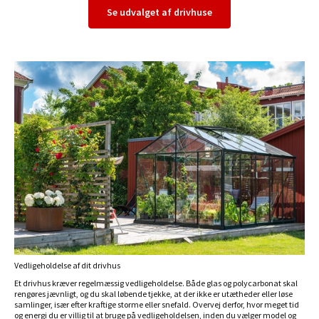
Se udvalget af drivhuse
Vedligeholdelse af dit drivhus
Et drivhus kræver regelmæssig vedligeholdelse. Både glas og polycarbonat skal
rengøres jævnligt, og du skal løbende tjekke, at der ikke er utætheder eller løse
samlinger, især efter kraftige storme eller snefald. Overvej derfor, hvor meget tid
og energi du er villig til at bruge på vedligeholdelsen, inden du vælger model og