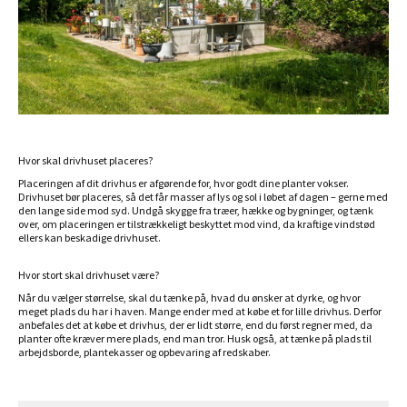
Hvor skal drivhuset placeres?
Placeringen af dit drivhus er afgørende for, hvor godt dine planter vokser.
Drivhuset bør placeres, så det får masser af lys og sol i løbet af dagen – gerne med
den lange side mod syd. Undgå skygge fra træer, hække og bygninger, og tænk
over, om placeringen er tilstrækkeligt beskyttet mod vind, da kraftige vindstød
ellers kan beskadige drivhuset.
Hvor stort skal drivhuset være?
Når du vælger størrelse, skal du tænke på, hvad du ønsker at dyrke, og hvor
meget plads du har i haven. Mange ender med at købe et for lille drivhus. Derfor
anbefales det at købe et drivhus, der er lidt større, end du først regner med, da
planter ofte kræver mere plads, end man tror. Husk også, at tænke på plads til
arbejdsborde, plantekasser og opbevaring af redskaber.