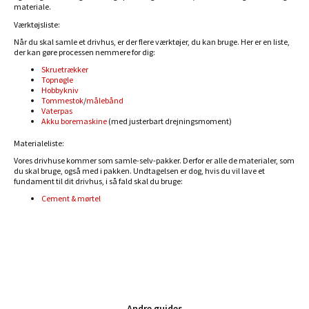
materiale.
Værktøjsliste:
Når du skal samle et drivhus, er der flere værktøjer, du kan bruge. Her er en liste,
der kan gøre processen nemmere for dig:
Skruetrækker
Topnøgle
Hobbykniv
Tommestok
/
målebånd
Vaterpas
Akku boremaskine
(med justerbart drejningsmoment)
Materialeliste:
Vores drivhuse kommer som samle-selv-pakker. Derfor er alle de materialer, som
du skal bruge, også med i pakken. Undtagelsen er dog, hvis du vil lave et
fundament til dit drivhus, i så fald skal du bruge:
Cement & mørtel
Andre guides