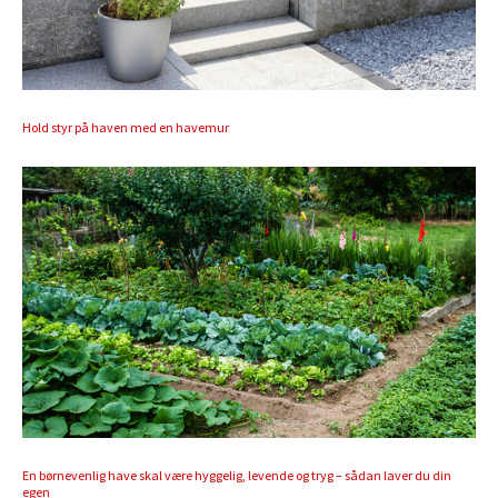
Hold styr på haven med en havemur
En børnevenlig have skal være hyggelig, levende og tryg – sådan laver du din
egen