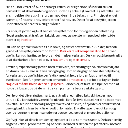
Hvis du har været på Skanderborg Festival eller lignende, så har du sikkert
bemærket, at skovbunden og andre underlag er belagt med et lag af træflis. Det
er simpelthen for at skåne jorden mod den hårde belastning. Princippet er det
samme, når danske haveejere strøer flis i haven. Det er for at beskytte jorden
under flisen på flere forskellige måder.
For ét er, at jorden og livet heri er beskyttet mod fodtrin og anden belastning.
Noget andet er, at træflisen faktisk gør livet og væksten meget bedre for både
planter og
insekter
.
Du kan bruge træflis overalt i din have, og det er bestemt ikke kun der, hvor du
gerne vil beskytte jorden mod fodtrin.
Dækker du eksempelvis dine bede
med
træflis, kan du hurtigt se, hvordan det hjælper væksten. Du kan også bruge træflis
til at dække bede foran eller over
havemure
og
støttemure
.
Træflis hjælper nemlig jorden med at bevare jordens fugtighed. Normalt vil jord i
en dansk have være skiftevis tør og fugtig. Jordens fugtighed har stor betydning
for væksten, og træflis hjælper faktisk med at holde jorden fugtig helt op til
overfladen. Det fungerer som en omvendt
dampspærre
, der holder fugten inde.
Nogle vil måske kalde det en fugtspærre.
Pointen er, at træflisen hjælper med at
holde på fugten, og på den måde kan planterne bedre vækste og gro.
Der, hvor det bliver rigtig smart, er, at træflis i et højbed faktisk hjælper mod
ukrudt. Du kan faktisk være fri for ukrudt i flere år, hvis du dækker dine bede med
haveflis. Ukrudt har nemlig meget svært ved at spire, når jorden er dækket med
træ- og barkflis. Især barkflis er godt til formålet. Enkelte typer ukrudt kan dog
trænge igennem, men mængden er begrænset, og det er meget let at fjerne.
Og frygt ikke, at dine blomster og løgplanter lider samme skæbne. De kan nemlig
sagtens vokse igennem træ- og barkflis. Dermed er det en meget effektiv metode