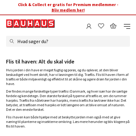
Click & Collect er gratis for Premium medlemmer -
Bliv medlem her!
Hvad søger du?
Flis til haven: Alt du skal vide
Hvis jorden i din have er meget fugtig og porøs, og du oplever, at den bliver
beskadiget ved hvert skridt, har vi løsningen til dig. Træflis. Flis til haven i form af
træflis er både miljøvenligt og effektivt til at skåne og agere dræn for jorden i din
have.
Der findes mange forskellige typer træflis i Danmark, og hver især har de særlige
fordele og kendetegn. Den største forskel på typerne af træflis er, om de rummer
harpiks. Træflis fra nåletræer har harpiks, mens træflis fra løvtræer ikke har. Det
betyder, at træflisen med harpiks er lidt længere om at blive omsat af naturen.
Det er den eneste forskel.
Flis i haven kan både hjælpe med at beskytte jorden men også med at give
næring til planterne og insekterne omkring. Læs mere herunder og bliv klogere på
flis til haven.