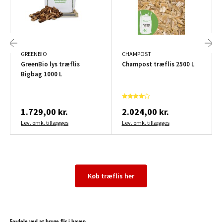
GREENBIO
CHAMPOST
GreenBio lys træflis
Champost træflis 2500 L
Bigbag 1000 L
1.729,00 kr.
2.024,00 kr.
Lev. omk. tillægges
Lev. omk. tillægges
Køb træflis her
Fordele ved at bruge flis i haven