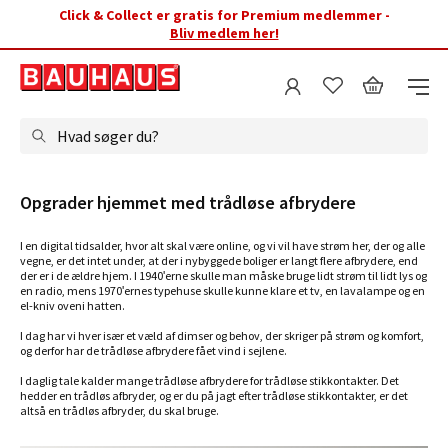
Click & Collect er gratis for Premium medlemmer -
Bliv medlem her!
Hvad søger du?
Opgrader hjemmet med trådløse afbrydere
I en digital tidsalder, hvor alt skal være online, og vi vil have strøm her, der og alle
vegne, er det intet under, at der i nybyggede boliger er langt flere afbrydere, end
der er i de ældre hjem. I 1940'erne skulle man måske bruge lidt strøm til lidt lys og
en radio, mens 1970'ernes typehuse skulle kunne klare et tv, en lavalampe og en
el-kniv oveni hatten.
I dag har vi hver især et væld af dimser og behov, der skriger på strøm og komfort,
og derfor har de trådløse afbrydere fået vind i sejlene.
I daglig tale kalder mange trådløse afbrydere for trådløse stikkontakter. Det
hedder en trådløs afbryder, og er du på jagt efter trådløse stikkontakter, er det
altså en trådløs afbryder, du skal bruge.