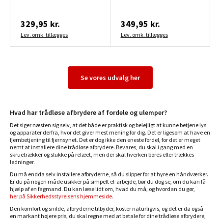
329,95 kr.
349,95 kr.
Lev. omk. tillægges
Lev. omk. tillægges
Se vores udvalg her
Hvad har trådløse afbrydere af fordele og ulemper?
Det siger næsten sig selv, at det både er praktisk og belejligt at kunne betjene lys
og apparater derfra, hvor det giver mest mening for dig. Det er ligesom at have en
fjernbetjening til fjernsynet. Det er dog ikke den eneste fordel, for det er meget
nemt at installere dine trådløse afbrydere. Bevares, du skal i gang med en
skruetrækker og slukke på relæet, men der skal hverken bores eller trækkes
ledninger.
Du må endda selv installere afbryderne, så du slipper for at hyre en håndværker.
Er du på nogen måde usikker på simpelt el-arbejde, bør du dog se, om du kan få
hjælp af en fagmand. Du kan læse lidt om, hvad du må, og hvordan du gør,
her på Sikkerhedsstyrelsens hjemmeside.
Den komfort og snilde, afbryderne tilbyder, koster naturligvis, og det er da også
en markant højere pris, du skal regne med at betale for dine trådløse afbrydere,