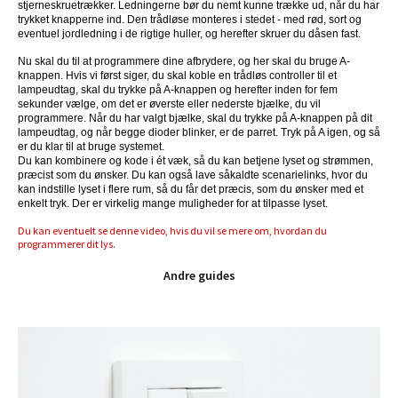
stjerneskruetrækker. Ledningerne bør du nemt kunne trække ud, når du har
trykket knapperne ind. Den trådløse monteres i stedet - med rød, sort og
eventuel jordledning i de rigtige huller, og herefter skruer du dåsen fast.
Nu skal du til at programmere dine afbrydere, og her skal du bruge A-
knappen. Hvis vi først siger, du skal koble en trådløs controller til et
lampeudtag, skal du trykke på A-knappen og herefter inden for fem
sekunder vælge, om det er øverste eller nederste bjælke, du vil
programmere. Når du har valgt bjælke, skal du trykke på A-knappen på dit
lampeudtag, og når begge dioder blinker, er de parret. Tryk på A igen, og så
er du klar til at bruge systemet.
Du kan kombinere og kode i ét væk, så du kan betjene lyset og strømmen,
præcist som du ønsker. Du kan også lave såkaldte scenarielinks, hvor du
kan indstille lyset i flere rum, så du får det præcis, som du ønsker med et
enkelt tryk. Der er virkelig mange muligheder for at tilpasse lyset.
Du kan eventuelt se denne video, hvis du vil se mere om, hvordan du
programmerer dit lys.
Andre guides