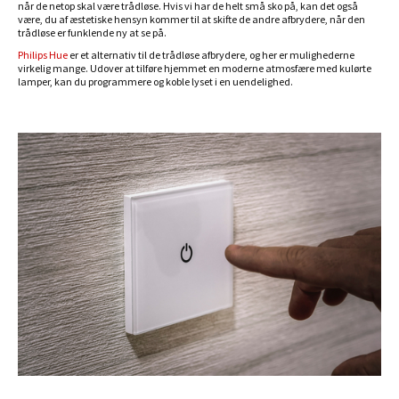
når de netop skal være trådløse. Hvis vi har de helt små sko på, kan det også
være, du af æstetiske hensyn kommer til at skifte de andre afbrydere, når den
trådløse er funklende ny at se på.
Philips Hue
er et alternativ til de trådløse afbrydere, og her er mulighederne
virkelig mange. Udover at tilføre hjemmet en moderne atmosfære med kulørte
lamper, kan du programmere og koble lyset i en uendelighed.