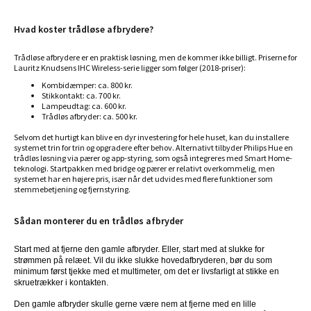
Hvad koster trådløse afbrydere?
Trådløse afbrydere er en praktisk løsning, men de kommer ikke billigt. Priserne for
Lauritz Knudsens IHC Wireless-serie ligger som følger (2018-priser):
Kombidæmper: ca. 800 kr.
Stikkontakt: ca. 700 kr.
Lampeudtag: ca. 600 kr.
Trådløs afbryder: ca. 500 kr.
Selvom det hurtigt kan blive en dyr investering for hele huset, kan du installere
systemet trin for trin og opgradere efter behov. Alternativt tilbyder Philips Hue en
trådløs løsning via pærer og app-styring, som også integreres med Smart Home-
teknologi. Startpakken med bridge og pærer er relativt overkommelig, men
systemet har en højere pris, især når det udvides med flere funktioner som
stemmebetjening og fjernstyring.
Sådan monterer du en trådløs afbryder
Start med at fjerne den gamle afbryder. Eller, start med at slukke for
strømmen på relæet. Vil du ikke slukke hovedafbryderen, bør du som
minimum først tjekke med et multimeter, om det er livsfarligt at stikke en
skruetrækker i kontakten.
Den gamle afbryder skulle gerne være nem at fjerne med en lille