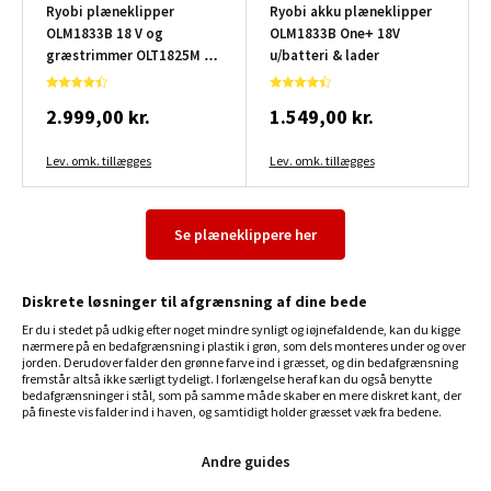
Ryobi plæneklipper
Ryobi akku plæneklipper
OLM1833B 18 V og
OLM1833B One+ 18V
græstrimmer OLT1825M 18
u/batteri & lader
V inkl. batteri og lader
2.999,00 kr.
1.549,00 kr.
Lev. omk. tillægges
Lev. omk. tillægges
Se plæneklippere her
Diskrete løsninger til afgrænsning af dine bede
Er du i stedet på udkig efter noget mindre synligt og iøjnefaldende, kan du kigge
nærmere på en bedafgrænsning i plastik i grøn, som dels monteres under og over
jorden. Derudover falder den grønne farve ind i græsset, og din bedafgrænsning
fremstår altså ikke særligt tydeligt. I forlængelse heraf kan du også benytte
bedafgrænsninger i stål, som på samme måde skaber en mere diskret kant, der
på fineste vis falder ind i haven, og samtidigt holder græsset væk fra bedene.
Andre guides