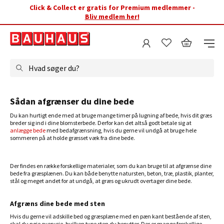
Click & Collect er gratis for Premium medlemmer -
Bliv medlem her!
Hvad søger du?
Sådan afgrænser du dine bede
Du kan hurtigt ende med at bruge mange timer på lugning af bede, hvis dit græs
breder sig ind i dine blomsterbede. Derfor kan det altså godt betale sig at
anlægge bede
med bedafgrænsning, hvis du gerne vil undgå at bruge hele
sommeren på at holde græsset væk fra dine bede.
Der findes en række forskellige materialer, som du kan bruge til at afgrænse dine
bede fra græsplænen. Du kan både benytte natursten, beton, træ, plastik, planter,
stål og meget andet for at undgå, at græs og ukrudt overtager dine bede.
Afgræns dine bede med sten
Hvis du gerne vil adskille bed og græsplæne med en pæn kant bestående af sten,
skal du nøje overveje, hvilken type sten du benytter. Der er mange forskellige