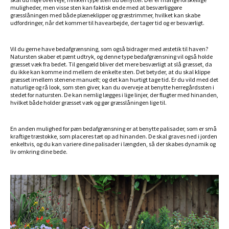
muligheder, men visse sten kan faktisk ende med at besværliggøre
græsslåningen med både plæneklipper og græstrimmer, hvilket kan skabe
udfordringer, når det kommer til havearbejde, der tager tid og er besværligt.
Vil du gerne have bedafgrænsning, som også bidrager med æstetik til haven?
Natursten skaber et pænt udtryk, og denne type bedafgrænsning vil også holde
græsset væk fra bedet. Til gengæld bliver det mere besværligt at slå græsset, da
du ikke kan komme ind mellem de enkelte sten. Det betyder, at du skal klippe
græsset imellem stenene manuelt; og det kan hurtigt tage tid. Er du vild med det
naturlige og rå look, som sten giver, kan du overveje at benytte herregårdssten i
stedet for natursten. De kan nemlig lægges i lige linjer, der flugter med hinanden,
hvilket både holder græsset væk og gør græsslåningen lige til.
En anden mulighed for pæn bedafgrænsning er at benytte palisader, som er små
kraftige træstokke, som placeres tæt op ad hinanden. De skal graves ned i jorden
enkeltvis, og du kan variere dine palisader i længden, så der skabes dynamik og
liv omkring dine bede.