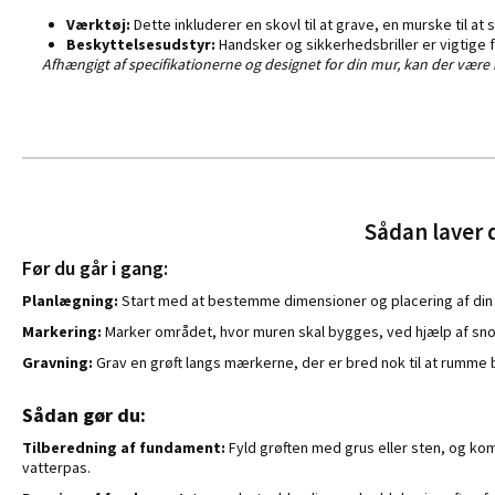
Værktøj:
Dette inkluderer en skovl til at grave, en murske til at 
Beskyttelsesudstyr:
Handsker og sikkerhedsbriller er vigtige 
Afhængigt af specifikationerne og designet for din mur, kan der være b
Sådan laver 
Før du går i gang:
Planlægning:
Start med at bestemme dimensioner og placering af din 
Markering:
Marker området, hvor muren skal bygges, ved hjælp af sno
Gravning:
Grav en grøft langs mærkerne, der er bred nok til at rumme b
Sådan gør du:
Tilberedning af fundament:
Fyld grøften med grus eller sten, og ko
vatterpas.