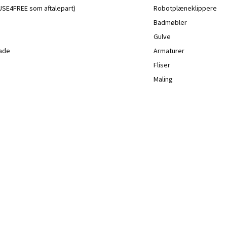
a USE4FREE som aftalepart)
Robotplæneklippere
Badmøbler
Gulve
lade
Armaturer
Fliser
Maling