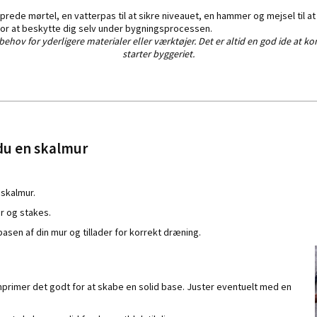
sprede mørtel, en vatterpas til at sikre niveauet, en hammer og mejsel til at
for at beskytte dig selv under bygningsprocessen.
ehov for yderligere materialer eller værktøjer. Det er altid en god ide at k
starter byggeriet.
du en skalmur
skalmur.
r og stakes.
asen af din mur og tillader for korrekt dræning.
mprimer det godt for at skabe en solid base. Juster eventuelt med en