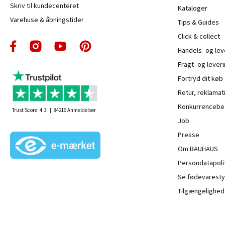
Skriv til kundecenteret
Kataloger
Varehuse & åbningstider
Tips & Guides
Click & collect
Handels- og le
Fragt- og leveri
Fortryd dit køb
Retur, reklamat
Konkurrencebet
Trust Score:
4.3
84216
Anmeldelser
Job
Presse
Om BAUHAUS
Persondatapoli
Se fødevaresty
Tilgængelighed