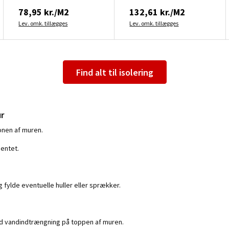
78,95 kr./M2
132,61 kr./M2
Lev. omk. tillægges
Lev. omk. tillægges
Find alt til isolering
ur
nen af ​​muren.
mentet.
g fylde eventuelle huller eller sprækker.
d vandindtrængning på toppen af ​​muren.