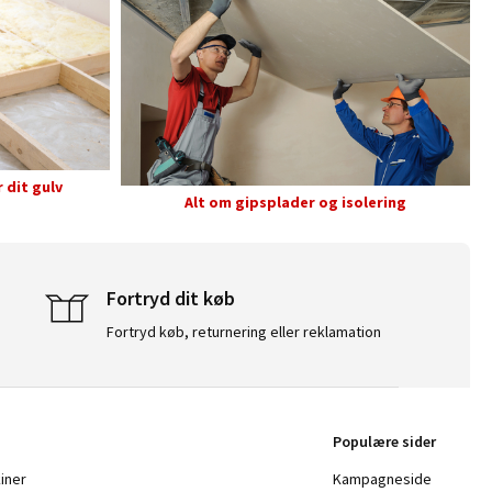
 dit gulv
Alt om gipsplader og isolering
Fortryd dit køb
Fortryd køb, returnering eller reklamation
Populære sider
iner
Kampagneside