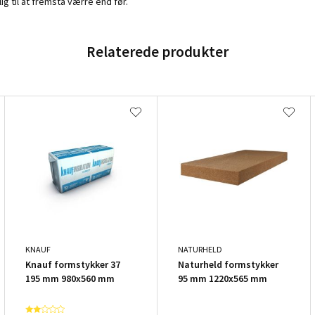
ig til at fremstå værre end før.
Relaterede produkter
KNAUF
NATURHELD
Knauf formstykker 37
Naturheld formstykker
195 mm 980x560 mm
95 mm 1220x565 mm