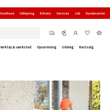
Varehuse
Udlejning
Erhverv
Services
Job
Kundecenter
Værktøj & værksted
Opvarmning
Udeleg
Restsalg