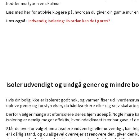
hedder murtypen en skalmur.
Læs med her for at blvie klogere på, hvordan du giver din gamle mur en 
Læs også:
Indvendig isolering: Hvordan kan det gøres?
Isoler udvendigt og undgå gener og mindre bo
Hvis din bolig ikke er isoleret godt nok, og varmen fiser ud i verdensr
opleve gener og forstyrrelser, da håndværkere eller dig selv skal arbej
Derfor vælger mange at efterisolere deres hjem udenpå. Nogle mure kan 
isolering er nemlig meget effektiv, hvor indeklimaet især har gavn af d
Står du overfor valget om at isolere indvendigt eller udvendigt, kan følg
er i dårlig stand, og du alligevel overvejer at renovere den, giver den