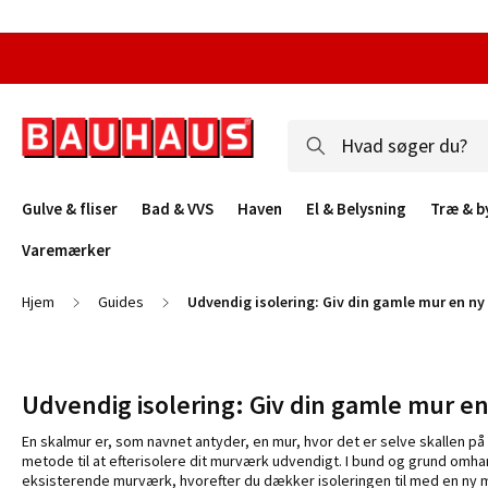
Gulve & fliser
Bad & VVS
Haven
El & Belysning
Træ & b
Varemærker
Hjem
Guides
Udvendig isolering: Giv din gamle mur en ny
Udvendig isolering: Giv din gamle mur en
En skalmur er, som navnet antyder, en mur, hvor det er selve skallen p
metode til at efterisolere dit murværk udvendigt. I bund og grund omha
eksisterende murværk, hvorefter du dækker isoleringen til med en ny m