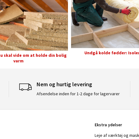
Undgå kolde fødder: Isoler
du skal vide om at holde din bolig
varm
Nem og hurtig levering
Afsendelse inden for 1-2 dage for lagervarer
Ekstra ydelser
Leje af værktøj og mask