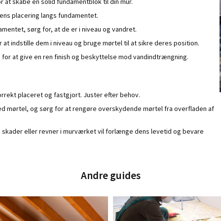
r at skabe en solid fundamentblok til din mur.
dens placering langs fundamentet.
mentet, sørg for, at de er i niveau og vandret.
at indstille dem i niveau og bruge mørtel til at sikre deres position.
for at give en ren finish og beskyttelse mod vandindtrængning.
orrekt placeret og fastgjort. Juster efter behov.
ed mørtel, og sørg for at rengøre overskydende mørtel fra overfladen af
 skader eller revner i murværket vil forlænge dens levetid og bevare
Andre guides