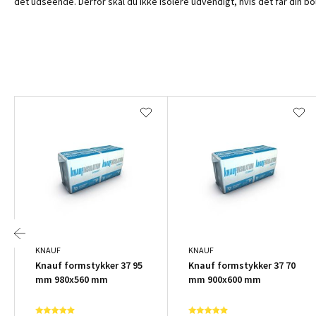
det udseende. Derfor skal du ikke isolere udvendigt, hvis det får din bol
KNAUF
KNAUF
Knauf formstykker 37 95
Knauf formstykker 37 70
mm 980x560 mm
mm 900x600 mm