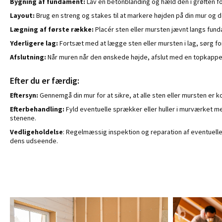
Bygning af fundament:
Lav en betonblanding og hæld den i grøften fo
Layout:
Brug en streng og stakes til at markere højden på din mur og 
Lægning af første række:
Placér sten eller mursten jævnt langs funda
Yderligere lag:
Fortsæt med at lægge sten eller mursten i lag, sørg for 
Afslutning:
Når muren når den ønskede højde, afslut med en topkappe 
Efter du er færdig:
Eftersyn:
Gennemgå din mur for at sikre, at alle sten eller mursten er k
Efterbehandling:
Fyld eventuelle sprækker eller huller i murværket m
stenene.
Vedligeholdelse
: Regelmæssig inspektion og reparation af eventuelle
dens udseende.