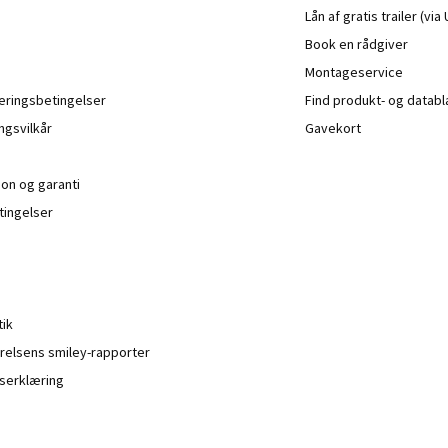
Lån af gratis trailer (vi
Book en rådgiver
Montageservice
veringsbetingelser
Find produkt- og datab
ngsvilkår
Gavekort
ion og garanti
ingelser
tik
relsens smiley-rapporter
serklæring