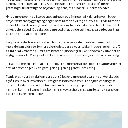
bæredygtigt aspekt af dette. Børnene kan lære at smage forskel på friske
grøntsager trukket lige op af jorden og dem, man køber i supermarkedet.
Hvis børnene er med i selve opbygningen og såningen af køkkenhaven, bliver
projektet mere hyggeligt og noget, som børnene vil tage aktiv del i. Hvis børnene
får lov til at bestemme, hvad der skal sås, og hvor det skal sås i bedet, bliver det jo
virkelig deres bed. Dog skal du være god til at guide og hjælpe, så bedet også har
en chance for at gro og spire.
Sørg for at købe haveredskaber i børnestørrelse, så de små kan være med. Jo
mere de kan bidrage, jo mere ejerskab tager de over køkkenhaven, og jo mere får
de ud af at være med. Lær dem hvordan planter gror. Forklar dem hvorfor det er
vigtigt at vande. Vigtigst af alt: Lad dem vande planterne, som de selv har valgt.
Forsøg at gøre en leg ud af det. Jo sjovere børnene har det, jo mere sandsynligt er
det, at det er noget, I kan gøre igen og igen og gøre til jeres ”ting”.
Tænk over, hvordan du kan gøre det så let for børnene at være med. Her skal du
også tænke over, hvordan du vælger at indrette haven. Et højbed er oplagt at
bruge til køkkenhaven. Her får børnene let adgang til planterne, og så er det
nemt at komme i gang. Hvis børnene er vokset fra deres gamle sandkasse, kan
den fint bruges som højbed.