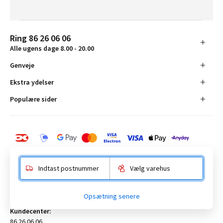
Ring 86 26 06 06
Alle ugens dage 8.00 - 20.00
Genveje
Ekstra ydelser
Populære sider
Indtast postnummer
Vælg varehus
BAUHAUS Danmark A/S:
Opsætning senere
Anelystparken 16, 8381 Tilst. CVR-nummer 19555305
Kundecenter:
86 26 06 06