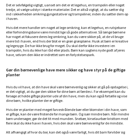
Det er selvfølgelig vigtigt, uanset om det er et legehus, en trampolin eller noget
tredje, at vælge udstyr i stærke materialer. Det er altså vigtigt, at du sætter dig
ind i sikkerheden omkring gyngestativer og trampoliner, inden du sætter dem op
i haven.
Hvis det mere handler om noget at lege omkring, kan et legehus, en rutsjebane
eller forhindringsbane være mindst lige så gode alternativer. Så længe børnene
har noget at fokusere deres leg omkring, kan du være sikker på, at de vil bruge
mere tid i haven, end hvis der blot er en grøn græsplæne. Husk at børn er kreative
og legesyge. De har ikke brug for meget. Du skal derfor ikke investere i en
trampolin, hvis du ikke har råd eller plads. Børn kan sagtens nyde godt af jeres
have, selvom den ikke er indrettet som en forlystelsespark.
Gør din børnevenlige have mere sikker og have styr på de giftige
planter
Hvis du vil have, at din have skal være børnevenlig og sikker at gå på opdagelse i,
er det vigtigt, at du gør den sikker for dine børn at færdes i. For eksempel kan du
forsøge at holde giftige planter ude af din have, men du kan også fortælle og vise
dine børn, hvilke planter der er giftige.
Hvis der er planter med meget farvestrålende bær eller blomster i din have, som
er giftige, kan de være fristende for mange børn. Og især mindre børn. Når mindre
børn undersøger, gør de det tit med munden. Snebær, kirselaurbær kristtorn med
flere skal du ikke have i haven, hvis den skal være børnevenlig for de mindste.
Alt afhængigt af hvor du bor, kan det også være farligt, hvis dit barn forvilder sig