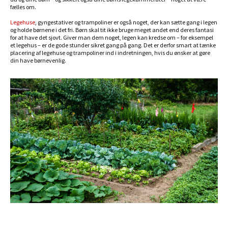
fælles om.
Legehuse
, gyngestativer og trampoliner er også noget, der kan sætte gang i legen
og holde børnene i det fri. Børn skal tit ikke bruge meget andet end deres fantasi
for at have det sjovt. Giver man dem noget, legen kan kredse om – for eksempel
et legehus – er de gode stunder sikret gang på gang. Det er derfor smart at tænke
placering af legehuse og trampoliner ind i indretningen, hvis du ønsker at gøre
din have børnevenlig.