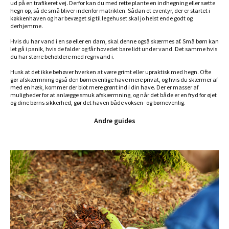
ud på en trafikeret vej. Derfor kan du med rette plante en indhegning eller sætte
hegn op, så de små bliver indenfor matriklen. Sådan et eventyr, der er startet i
køkkenhaven og har bevæget sig til legehuset skal jo helst ende godt og
derhjemme.
Hvis du har vand i en sø eller en dam, skal denne også skærmes af. Små børn kan
let gå i panik, hvis de falder og får hovedet bare lidt under vand. Det samme hvis
du har større beholdere med regnvand i.
Husk at det ikke behøver hverken at være grimt eller upraktisk med hegn. Ofte
gør afskærmning også den børnevenlige have mere privat, og hvis du skærmer af
med en hæk, kommer der blot mere grønt ind i din have. Der er masser af
muligheder for at anlægge smuk afskærmning, og når det både er en fryd for øjet
og dine børns sikkerhed, gør det haven både voksen- og børnevenlig.
Andre guides