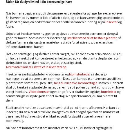
Sådan får du dyreliv ind i din børnevenlige have
Når børnene begiver sig ud i det grønne, er det enten for at lege, lære eller opleve.
En have med liv rummer lidt af alle tre dele, og det kan være rigtig spændende at
gå med far, mor, en bedsteforælder eller alle sammen rundt og se på
insekter
og
fugle.
Udover at insekterne er hyggelige og sjove at inspicere for børnene, er de også
gode for haven. Som nævnt er insekter og
især bier med til at bestøve planter
, så
de kan formere sig, og så er mariehøns glade for at spise lus, der ellers kan
inficere planterne i haven.
Det kan selvfølgelig også blive lidt for meget, hvis hele haven er levende. Hvis du
vil holde insektlivet koncentreret enkelte steder, kan du plante de planter, som
de insekter, du ønsker i haven, elsker, et særligt sted.
Alternativt kan du sætte et insekthotel op.
Insekter er særligt glade for krydderurter og
blomsterbede
, så det er jo
nærliggende at placere dem sammen. Desuden kan du plante mere specifikke
planter som sommerfuglebuske,
hvis du vil have sommerfugle
i haven. Generelt
skal du tænke i at plante blomster, der er rige på pollen og nektar, hvis du vil have
et rigt insektliv.
Vilde blomster
og mange farver skaber liv, og bier,
humlebier
og
sommerfugle vil nyde godt at det økologiske spisekammer, du har plantet til
dem.
Et alternativ hertil er at sætte et insekthotel op i et hjørne af haven. Her kan de
insekter, du ønsker at tiltrække, bo og trives. Det er også sjovt for de mindste at
være med til at lave, så det er klart et godt forslag til at gøre haven mere
børnevenlig.
Nu har det handlet mest om insekter, men hvis du vil have et rigt fugleliv i