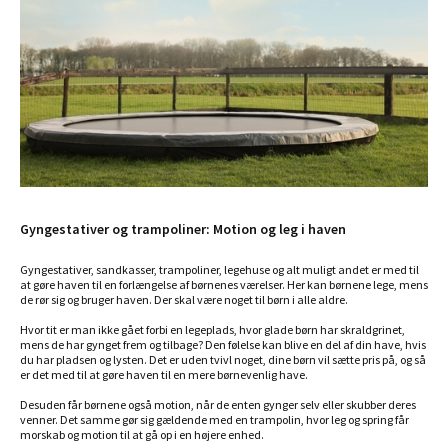
Gyngestativer og trampoliner: Motion og leg i haven
Gyngestativer, sandkasser, trampoliner, legehuse og alt muligt andet er med til
at gøre haven til en forlængelse af børnenes værelser. Her kan børnene lege, mens
de rør sig og bruger haven. Der skal være noget til børn i alle aldre.
Hvor tit er man ikke gået forbi en legeplads, hvor glade børn har skraldgrinet,
mens de har gynget frem og tilbage? Den følelse kan blive en del af din have, hvis
du har pladsen og lysten. Det er uden tvivl noget, dine børn vil sætte pris på, og så
er det med til at gøre haven til en mere børnevenlig have.
Desuden får børnene også motion, når de enten gynger selv eller skubber deres
venner. Det samme gør sig gældende med en trampolin, hvor leg og spring får
morskab og motion til at gå op i en højere enhed.