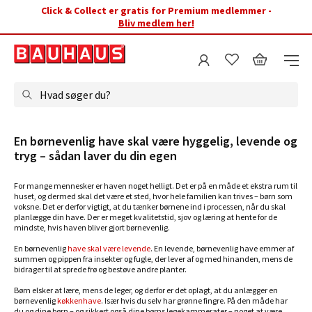
Click & Collect er gratis for Premium medlemmer -
Bliv medlem her!
Hvad søger du?
En børnevenlig have skal være hyggelig, levende og
tryg – sådan laver du din egen
For mange mennesker er haven noget helligt. Det er på en måde et ekstra rum til
huset, og dermed skal det være et sted, hvor hele familien kan trives – børn som
voksne. Det er derfor vigtigt, at du tænker børnene ind i processen, når du skal
planlægge din have. Der er meget kvalitetstid, sjov og læring at hente for de
mindste, hvis haven bliver gjort børnevenlig.
En børnevenlig
have skal være levende
. En levende, børnevenlig have emmer af
summen og pippen fra insekter og fugle, der lever af og med hinanden, mens de
bidrager til at sprede frø og bestøve andre planter.
Børn elsker at lære, mens de leger, og derfor er det oplagt, at du anlægger en
børnevenlig
køkkenhave
. Især hvis du selv har grønne fingre. På den måde har
du og dine børn – og sikkert også dine børns legekammerater – noget at være