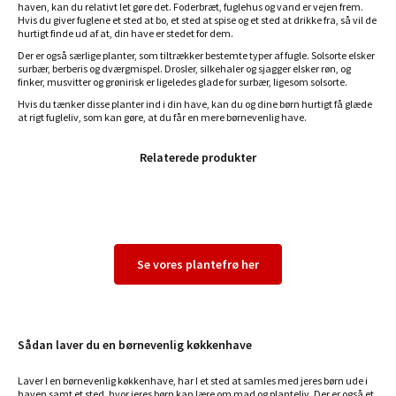
haven, kan du relativt let gøre det. Foderbræt, fuglehus og vand er vejen frem.
Hvis du giver fuglene et sted at bo, et sted at spise og et sted at drikke fra, så vil de
hurtigt finde ud af at, din have er stedet for dem.
Der er også særlige planter, som tiltrækker bestemte typer af fugle. Solsorte elsker
surbær, berberis og dværgmispel. Drosler, silkehaler og sjagger elsker røn, og
finker, musvitter og grønirisk er ligeledes glade for surbær, ligesom solsorte.
Hvis du tænker disse planter ind i din have, kan du og dine børn hurtigt få glæde
at rigt fugleliv, som kan gøre, at du får en mere børnevenlig have.
Relaterede produkter
Se vores plantefrø her
Sådan laver du en børnevenlig køkkenhave
Laver I en børnevenlig køkkenhave, har I et sted at samles med jeres børn ude i
haven samt et sted, hvor jeres børn kan lære om mad og planteliv. Der er også et