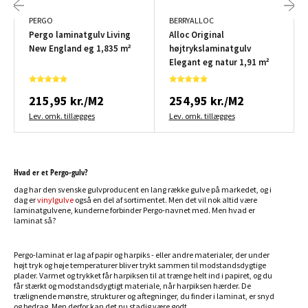
PERGO
BERRYALLOC
Pergo laminatgulv Living
Alloc Original
New England eg 1,835 m²
højtrykslaminatgulv
Elegant eg natur 1,91 m²
215,95 kr./M2
254,95 kr./M2
Lev. omk. tillægges
Lev. omk. tillægges
Hvad er et Pergo-gulv?
dag har den svenske gulvproducent en lang række gulve på markedet, og i
dag er
vinylgulve
også en del af sortimentet. Men det vil nok altid være
laminatgulvene, kunderne forbinder Pergo-navnet med. Men hvad er
laminat så?
Pergo-laminat er lag af papir og harpiks - eller andre materialer, der under
højt tryk og høje temperaturer bliver trykt sammen til modstandsdygtige
plader. Varmet og trykket får harpiksen til at trænge helt ind i papiret, og du
får stærkt og modstandsdygtigt materiale, når harpiksen hærder. De
trælignende mønstre, strukturer og aftegninger, du finder i laminat, er snyd
og bedrag. Men derfor kan det nu stadig være godt.