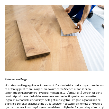
Historien om Pergo
Historien om Pergo-gulvet er interessant. Det skulle ikke undre nogen, om der om
få år foreligger et manuskript til en dokumentar. Scenen er sat. Vi er på
laminatfabrikken Perstorp i Sverige i midten af 1970'erne. Før lå verden for dens
laminatproducerende fødder, men nu er markedet tilsyneladende mættet.
Ingen ønsker at beklæde alt i tynde lag af kunstigt træ længere, og fabrikken er i
dyb krise. Der skal drastiske ting til, og ledelsen nedsætter en komité af kreative
hjerner, der skal komme på nye anvendelsesmuligheder for tynde lag af kunstigt