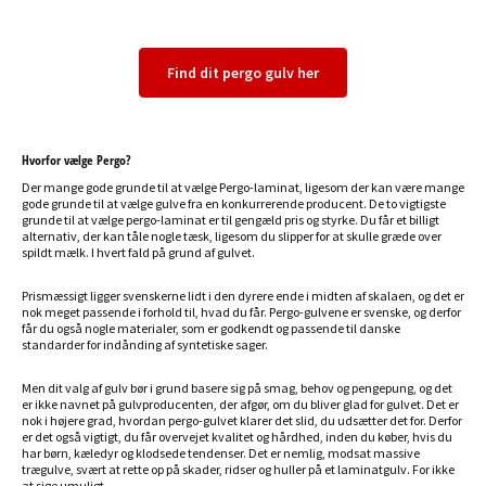
Find dit pergo gulv her
Hvorfor vælge Pergo?
Der mange gode grunde til at vælge Pergo-laminat, ligesom der kan være mange
gode grunde til at vælge gulve fra en konkurrerende producent. De to vigtigste
grunde til at vælge pergo-laminat er til gengæld pris og styrke. Du får et billigt
alternativ, der kan tåle nogle tæsk, ligesom du slipper for at skulle græde over
spildt mælk. I hvert fald på grund af gulvet.
Prismæssigt ligger svenskerne lidt i den dyrere ende i midten af skalaen, og det er
nok meget passende i forhold til, hvad du får. Pergo-gulvene er svenske, og derfor
får du også nogle materialer, som er godkendt og passende til danske
standarder for indånding af syntetiske sager.
Men dit valg af gulv bør i grund basere sig på smag, behov og pengepung, og det
er ikke navnet på gulvproducenten, der afgør, om du bliver glad for gulvet. Det er
nok i højere grad, hvordan pergo-gulvet klarer det slid, du udsætter det for. Derfor
er det også vigtigt, du får overvejet kvalitet og hårdhed, inden du køber, hvis du
har børn, kæledyr og klodsede tendenser. Det er nemlig, modsat massive
trægulve, svært at rette op på skader, ridser og huller på et laminatgulv. For ikke
at sige umuligt.