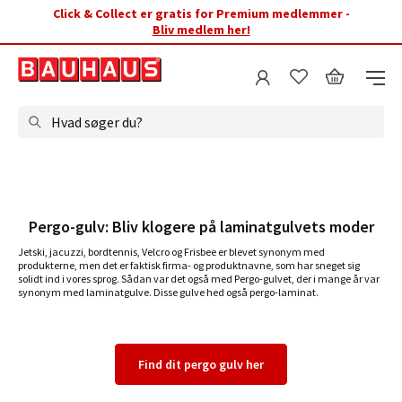
Click & Collect er gratis for Premium medlemmer -
Bliv medlem her!
Hvad søger du?
Pergo-gulv: Bliv klogere på laminatgulvets moder
Jetski, jacuzzi, bordtennis, Velcro og Frisbee er blevet synonym med
produkterne, men det er faktisk firma- og produktnavne, som har sneget sig
solidt ind i vores sprog. Sådan var det også med Pergo-gulvet, der i mange år var
synonym med laminatgulve. Disse gulve hed også pergo-laminat.
Find dit pergo gulv her