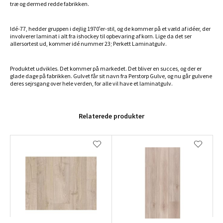
træ og dermed redde fabrikken.
Idé-77, hedder gruppen i dejlig 1970'er-stil, og de kommer på et væld af idéer, der
involverer laminat i alt fra ishockey til opbevaring af korn. Lige da det ser
allersortest ud, kommer idé nummer 23; Perkett Laminatgulv.
Produktet udvikles. Det kommer på markedet. Det bliver en succes, og der er
glade dage på fabrikken. Gulvet får sit navn fra Perstorp Gulve, og nu går gulvene
deres sejrsgang over hele verden, for alle vil have et laminatgulv.
Relaterede produkter