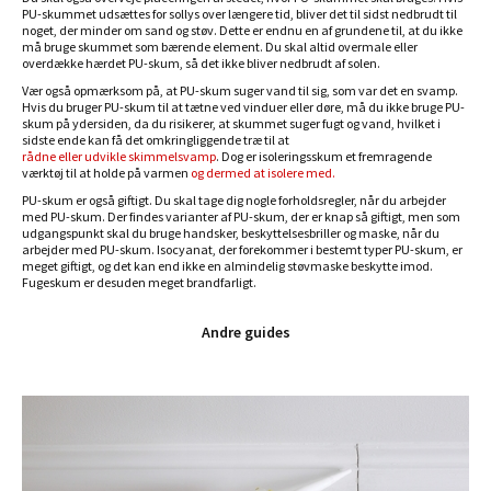
PU-skummet udsættes for sollys over længere tid, bliver det til sidst nedbrudt til
noget, der minder om sand og støv. Dette er endnu en af grundene til, at du ikke
må bruge skummet som bærende element. Du skal altid overmale eller
overdække hærdet PU-skum, så det ikke bliver nedbrudt af solen.
Vær også opmærksom på, at PU-skum suger vand til sig, som var det en svamp.
Hvis du bruger PU-skum til at tætne ved vinduer eller døre, må du ikke bruge PU-
skum på ydersiden, da du risikerer, at skummet suger fugt og vand, hvilket i
sidste ende kan få det omkringliggende træ til at
rådne eller udvikle skimmelsvamp
. Dog er isoleringsskum et fremragende
værktøj til at holde på varmen
og dermed at isolere med.
PU-skum er også giftigt. Du skal tage dig nogle forholdsregler, når du arbejder
med PU-skum. Der findes varianter af PU-skum, der er knap så giftigt, men som
udgangspunkt skal du bruge handsker, beskyttelsesbriller og maske, når du
arbejder med PU-skum. Isocyanat, der forekommer i bestemt typer PU-skum, er
meget giftigt, og det kan end ikke en almindelig støvmaske beskytte imod.
Fugeskum er desuden meget brandfarligt.
Andre guides