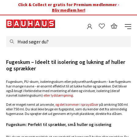
Click & Collect er gratis for Premium medlemmer -
Bliv medlem her!
Hvad søger du?
Fugeskum – Ideelt til isolering og lukning af huller
og sprækker
Fugeskum, PU-skum, isoleringsskum eller polyurethanfugeskum - kær fugeskum
har mange navne - er enormt effektivt til at lukke huller og sprækker. Det bliver
også brugt i forbindelse med montering af døre og vinduer, isolering (deraf
navnet isoleringsskum)
eller lyddæmpning
.
Det er meget nemt at anvende,
og det kommer i spraydåser
på omkring 500 ml
eller 750 ml. Du skal ikke bruge en fugepistol, som du kender det fra almindelig
fugemasse. Du sprøjter det ud gennem et tyndt plastikrør, direkte fra dåsen.
Fugeskum: Perfekt til sprækker, små huller og isolering
PU-skum er meget praktisk at anvende til at lappe små huller eller sprækker. Du