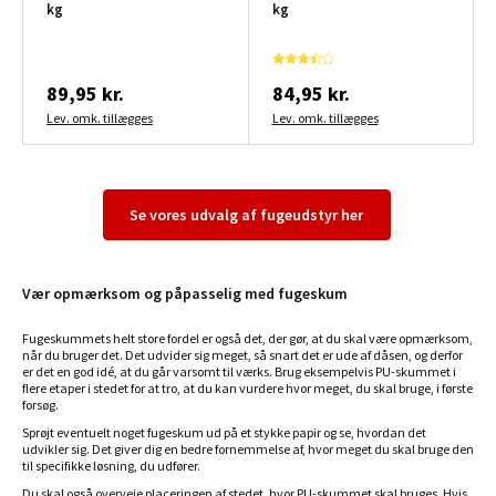
kg
kg
89,95 kr.
84,95 kr.
Lev. omk. tillægges
Lev. omk. tillægges
Se vores udvalg af fugeudstyr her
Vær opmærksom og påpasselig med fugeskum
Fugeskummets helt store fordel er også det, der gør, at du skal være opmærksom,
når du bruger det. Det udvider sig meget, så snart det er ude af dåsen, og derfor
er det en god idé, at du går varsomt til værks. Brug eksempelvis PU-skummet i
flere etaper i stedet for at tro, at du kan vurdere hvor meget, du skal bruge, i første
forsøg.
Sprøjt eventuelt noget fugeskum ud på et stykke papir og se, hvordan det
udvikler sig. Det giver dig en bedre fornemmelse af, hvor meget du skal bruge den
til specifikke løsning, du udfører.
Du skal også overveje placeringen af stedet, hvor PU-skummet skal bruges. Hvis