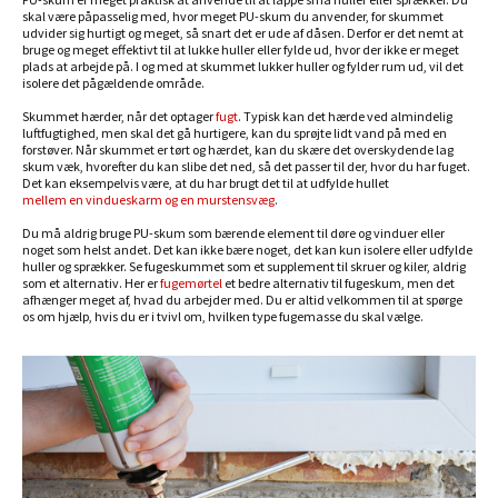
skal være påpasselig med, hvor meget PU-skum du anvender, for skummet
udvider sig hurtigt og meget, så snart det er ude af dåsen. Derfor er det nemt at
bruge og meget effektivt til at lukke huller eller fylde ud, hvor der ikke er meget
plads at arbejde på. I og med at skummet lukker huller og fylder rum ud, vil det
isolere det pågældende område.
Skummet hærder, når det optager
fugt
. Typisk kan det hærde ved almindelig
luftfugtighed, men skal det gå hurtigere, kan du sprøjte lidt vand på med en
forstøver. Når skummet er tørt og hærdet, kan du skære det overskydende lag
skum væk, hvorefter du kan slibe det ned, så det passer til der, hvor du har fuget.
Det kan eksempelvis være, at du har brugt det til at udfylde hullet
mellem en vindueskarm og en murstensvæg
.
Du må aldrig bruge PU-skum som bærende element til døre og vinduer eller
noget som helst andet. Det kan ikke bære noget, det kan kun isolere eller udfylde
huller og sprækker. Se fugeskummet som et supplement til skruer og kiler, aldrig
som et alternativ. Her er
fugemørtel
et bedre alternativ til fugeskum, men det
afhænger meget af, hvad du arbejder med. Du er altid velkommen til at spørge
os om hjælp, hvis du er i tvivl om, hvilken type fugemasse du skal vælge.