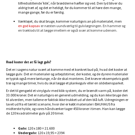
tilfredsstillende 'klik', når brædderne hæfter sig ved. Den lyd bliver du
aldrig træt af, og det er heldigt, for du kommer til at høre den mange,
mange gange, før du er færdig.
Værktøjet, du skal bruge, kommer naturligvis an på materialet, men
en god kapsav
er næsten uundværlig til gulvlægningen. En hammer og
en træklods til at lægge imellem er også svær at komme udenom.
Hvad koster det at få lagt gulv?
Det er i sagens natur svært at komme med et konkret bud på, hvad det koster at
lægge gulv. Det er materialer og arbejdstimer, der koster, og de dyrere materialer
er typisk også mere løntunge, når de skal monteres. Det kræver eksempelvis godt
træ og mange timer, hvis du skal lægge et plankegulv eller en sildebensparket.
Er det til gengæld et vinylgulv med klik-system, du er brændt varm på, koster det
33.000 kroner. Det er naturligvis en generel udmelding, og du kan ikke bruge den
til alverden, men tallene er faktisk ikke trukket ud af den blå luft. Udregningen er
lavet ud fra et tænkt scenarie, hvor der er købt materialer i BAUHAUS fra
midterste hylde, og vores håndværker tager 450 kroner i timen. Han kan lægge
de 120 kvadratmeter gulv på 20 timer.
Gulv:
120 x 180 = 21.600
Undergulv:
120 x 19,95 = 2394