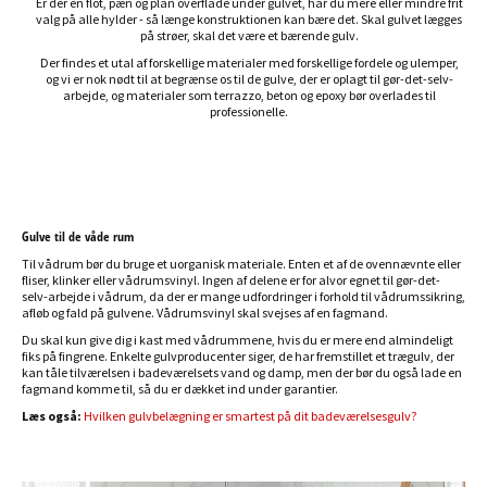
Er der en flot, pæn og plan overflade under gulvet, har du mere eller mindre frit
valg på alle hylder - så længe konstruktionen kan bære det. Skal gulvet lægges
på strøer, skal det være et bærende gulv.
Der findes et utal af forskellige materialer med forskellige fordele og ulemper,
og vi er nok nødt til at begrænse os til de gulve, der er oplagt til gør-det-selv-
arbejde, og materialer som terrazzo, beton og epoxy bør overlades til
professionelle.
Gulve til de våde rum
Til vådrum bør du bruge et uorganisk materiale. Enten et af de ovennævnte eller
fliser, klinker eller vådrumsvinyl. Ingen af delene er for alvor egnet til gør-det-
selv-arbejde i vådrum, da der er mange udfordringer i forhold til vådrumssikring,
afløb og fald på gulvene. Vådrumsvinyl skal svejses af en fagmand.
Du skal kun give dig i kast med vådrummene, hvis du er mere end almindeligt
fiks på fingrene. Enkelte gulvproducenter siger, de har fremstillet et trægulv, der
kan tåle tilværelsen i badeværelsets vand og damp, men der bør du også lade en
fagmand komme til, så du er dækket ind under garantier.
Læs også:
Hvilken gulvbelægning er smartest på dit badeværelsesgulv?