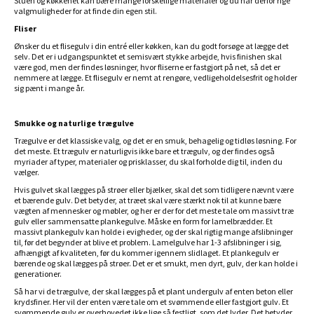
Stuen og køkkenet kan bære mange forskellige materialer og du har derfor rige
valgmuligheder for at finde din egen stil.
Fliser
Ønsker du et flisegulv i din entré eller køkken, kan du godt forsøge at lægge det
selv. Det er i udgangspunktet et semisvært stykke arbejde, hvis finishen skal
være god, men der findes løsninger, hvor fliserne er fastgjort på net, så det er
nemmere at lægge. Et flisegulv er nemt at rengøre, vedligeholdelsesfrit og holder
sig pænt i mange år.
Smukke og naturlige trægulve
Trægulve er det klassiske valg, og det er en smuk, behagelig og tidløs løsning. For
det meste. Et trægulv er naturligvis ikke bare et trægulv, og der findes også
myriader af typer, materialer og prisklasser, du skal forholde dig til, inden du
vælger.
Hvis gulvet skal lægges på strøer eller bjælker, skal det som tidligere nævnt være
et bærende gulv. Det betyder, at træet skal være stærkt nok til at kunne bære
vægten af mennesker og møbler, og her er der for det meste tale om massivt træ
gulv eller sammensatte plankegulve. Måske en form for lamelbrædder. Et
massivt plankegulv kan holde i evigheder, og der skal rigtig mange afslibninger
til, før det begynder at blive et problem. Lamelgulve har 1-3 afslibninger i sig,
afhængigt af kvaliteten, før du kommer igennem slidlaget. Et plankegulv er
bærende og skal lægges på strøer. Det er et smukt, men dyrt, gulv, der kan holde i
generationer.
Så har vi de trægulve, der skal lægges på et plant undergulv af enten beton eller
krydsfiner. Her vil der enten være tale om et svømmende eller fastgjort gulv. Et
svømmende gulv er overhovedet ikke lige så festligt, som det lyder. Det betyder,