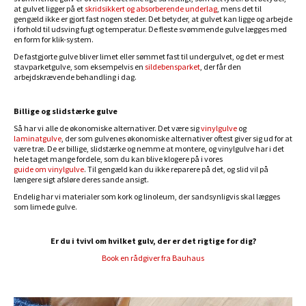
at gulvet ligger på et
skridsikkert og absorberende underlag
, mens det til
gengæld ikke er gjort fast nogen steder. Det betyder, at gulvet kan ligge og arbejde
i forhold til udsving fugt og temperatur. De fleste svømmende gulve lægges med
en form for klik-system.
De fastgjorte gulve bliver limet eller sømmet fast til undergulvet, og det er mest
stavparketgulve, som eksempelvis en
sildebensparket
, der får den
arbejdskrævende behandling i dag.
Billige og slidstærke gulve
Så har vi alle de økonomiske alternativer. Det være sig
vinylgulve
og
laminatgulve
, der som gulvenes økonomiske alternativer oftest giver sig ud for at
være træ. De er billige, slidstærke og nemme at montere, og vinylgulve har i det
hele taget mange fordele, som du kan blive klogere på i vores
guide om vinylgulve
. Til gengæld kan du ikke reparere på det, og slid vil på
længere sigt afsløre deres sande ansigt.
Endelig har vi materialer som kork og linoleum, der sandsynligvis skal lægges
som limede gulve.
Er du i tvivl om hvilket gulv, der er det rigtige for dig?
Book en rådgiver fra Bauhaus