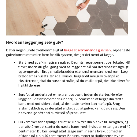
Hvordan lægger jeg selv gulv?
Det er nogenlunde overkommeligt at
lægge et svømmende gulv selv
, og de fleste
gulve kommer med en form for klik-system, der gør det nemt at lægge.
Start med at afklimatisere gulvet. Det må meget gerne ligge i lokalet i 48
timer, inden du går i gang med at lægge det. Så har det tilpasset sig fugt
og temperatur. Brug smalle brædder eller små mønstre i små rum. Læg
brædderne i husets længde. Hvis du lægger dit nye gulv ovenpå et
eksisterende, skal du huske at måle, så du er sikker på, det ikke bliver for
højt til dørene.
Sørg for, at underlaget er helt rent og pænt, inden du starter. Herefter
lægger du dit absorberende undergulv. Start med at lægge din første
bane med not-siden udad, så de næste rækker kan hæfte på. Brug
afstandsklodser, så der altid er plads til, at gulvet kan udvide sig. Den
nødvendige afstand burde stå på produktet.
Du kommer sandsynligvis til at skulle skære din planke til i længden, og
den afskårne del starter du næste bane med - hvis den er længere end 40
centimeter. Du bør i øvrigt altid lægge samlingerne forskudt med en
afstand på cirka 40 centimeter. Bane nummer to skulle gerne give et