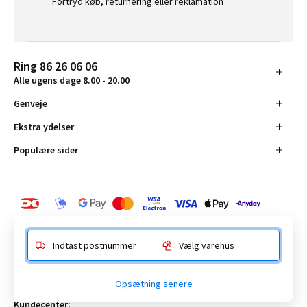
Fortryd køb, returnering eller reklamation
Ring 86 26 06 06
Alle ugens dage 8.00 - 20.00
Genveje
Ekstra ydelser
Populære sider
Indtast postnummer
Vælg varehus
BAUHAUS Danmark A/S:
Opsætning senere
Anelystparken 16, 8381 Tilst. CVR-nummer 19555305
Kundecenter: