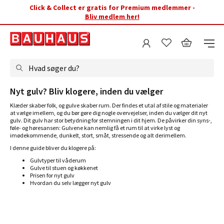
Click & Collect er gratis for Premium medlemmer -
Bliv medlem her!
Hvad søger du?
Nyt gulv? Bliv klogere, inden du vælger
Klæder skaber folk, og gulve skaber rum. Der findes et utal af stile og materialer
at vælge imellem, og du bør gøre dig nogle overvejelser, inden du vælger dit nyt
gulv. Dit gulv har stor betydning for stemningen i dit hjem. De påvirker din syns-,
føle- og høresansen: Gulvene kan nemlig få et rum til at virke lyst og
imødekommende, dunkelt, stort, småt, stressende og alt derimellem.
I denne guide bliver du klogere på:
Gulvtyper til våderum
Gulve til stuen og køkkenet
Prisen for nyt gulv
Hvordan du selv lægger nyt gulv