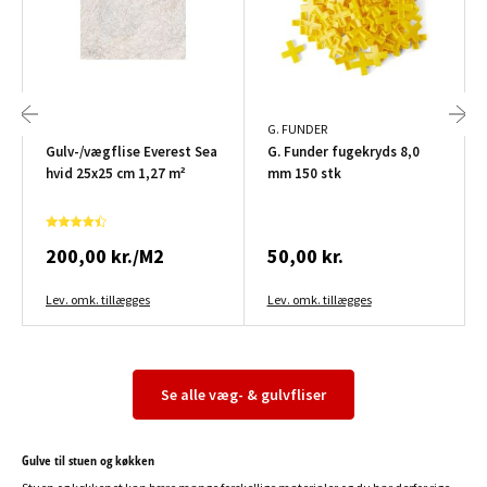
G. FUNDER
Gulv-/vægflise Everest Sea
G. Funder fugekryds 8,0
hvid 25x25 cm 1,27 m²
mm 150 stk
200,00 kr./M2
50,00 kr.
Lev. omk. tillægges
Lev. omk. tillægges
Se alle væg- & gulvfliser
Gulve til stuen og køkken