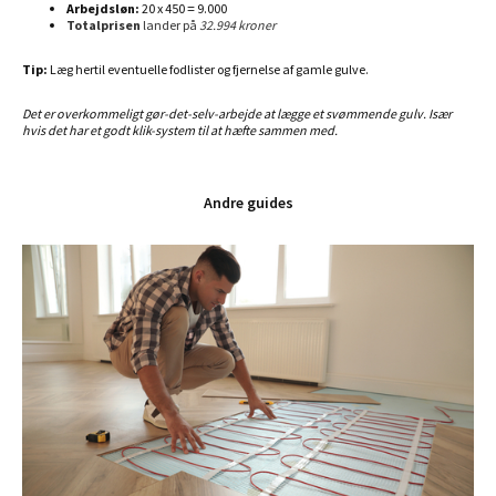
Arbejdsløn:
20 x 450 = 9.000
Totalprisen
lander på
32.994 kroner
Tip:
Læg hertil eventuelle fodlister og fjernelse af gamle gulve.
Det er overkommeligt gør-det-selv-arbejde at lægge et svømmende gulv. Især
hvis det har et godt klik-system til at hæfte sammen med.
Andre guides