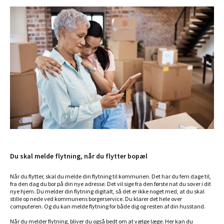
Du skal melde flytning, når du flytter bopæl
Når du flytter, skal du melde din flytning til kommunen. Det har du fem dage til,
fra den dag du bor på din nye adresse. Det vil sige fra den første nat du sover i dit
nye hjem. Du melder din flytning digitalt, så det er ikke noget med, at du skal
stille op nede ved kommunens borgerservice. Du klarer det hele over
computeren. Og du kan melde flytning for både dig og resten af din husstand.
Når du melder flytning, bliver du også bedt om at vælge læge. Her kan du