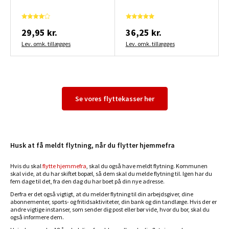
29,95 kr.
36,25 kr.
Lev. omk. tillægges
Lev. omk. tillægges
Se vores flyttekasser her
Husk at få meldt flytning, når du flytter hjemmefra
Hvis du skal
flytte hjemmefra
, skal du også have meldt flytning. Kommunen
skal vide, at du har skiftet bopæl, så dem skal du melde flytning til. Igen har du
fem dage til det, fra den dag du har boet på din nye adresse.
Derfra er det også vigtigt, at du melder flytning til din arbejdsgiver, dine
abonnementer, sports- og fritidsaktiviteter, din bank og din tandlæge. Hvis der er
andre vigtige instanser, som sender dig post eller bør vide, hvor du bor, skal du
også informere dem.