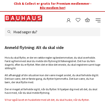
Click & Collect er gratis for Premium medlemmer -
Bliv medlem her!
Hvad søger du?
Anmeld flytning: Alt du skal vide
Hvis du skal flytte, er der en række regler og bestemmelser, du skal overholde.
Først og fremmest skal du melde din flytning til folkeregistret. Det har du fem
dage til, efter du er flyttet. Men det er ikke det eneste, du skal registrere samt tage
stilling til.
Alt afhængigt af din situation kan der være meget andet, du skal forholde dig til.
Det kan være, det er første gang, du flytter hjemmefra. Det kan være, du har
børn, der skal flytte med.
Der er meget at forholde sig til, når du flytter. Vi hjælper dig med alt det, du skal
have med, når du skal melde flytning.
Vi har også lavet en huskeliste med alt det, du skal huske, når du flytter
.