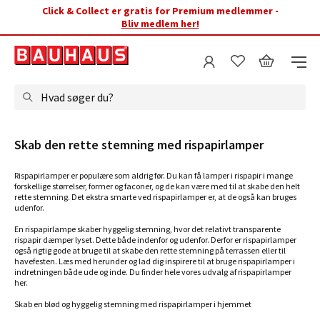
Click & Collect er gratis for Premium medlemmer -
Bliv medlem her!
Hvad søger du?
Skab den rette stemning med rispapirlamper
Rispapirlamper er populære som aldrig før. Du kan få lamper i rispapir i mange
forskellige størrelser, former og faconer, og de kan være med til at skabe den helt
rette stemning. Det ekstra smarte ved rispapirlamper er, at de også kan bruges
udenfor.
En rispapirlampe skaber hyggelig stemning, hvor det relativt transparente
rispapir dæmper lyset. Dette både indenfor og udenfor. Derfor er rispapirlamper
også rigtig gode at bruge til at skabe den rette stemning på terrassen eller til
havefesten. Læs med herunder og lad dig inspirere til at bruge rispapirlamper i
indretningen både ude og inde. Du finder hele vores udvalg af rispapirlamper
her.
Skab en blød og hyggelig stemning med rispapirlamper i hjemmet