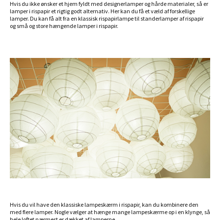
Hvis du ikke ønsker et hjem fyldt med designerlamper og hårde materialer, så er
lamper i rispapir et rigtig godt alternativ. Her kan du få et væld af forskellige
lamper. Du kan få alt fra en klassisk rispapirlampe til standerlamper af rispapir
og små og store hængende lamper i rispapir.
Hvis du vil have den klassiske lampeskærm i rispapir, kan du kombinere den
med flere lamper. Nogle vælger at hænge mange lampeskærme op i en klynge, så
hele loftet nærmest er dækket af lamperne.