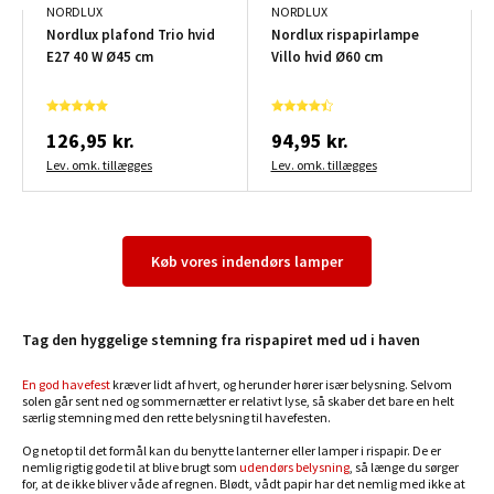
NORDLUX
NORDLUX
Nordlux plafond Trio hvid
Nordlux rispapirlampe
E27 40 W Ø45 cm
Villo hvid Ø60 cm
126,95 kr.
94,95 kr.
Lev. omk. tillægges
Lev. omk. tillægges
Køb vores indendørs lamper
Tag den hyggelige stemning fra rispapiret med ud i haven
En god havefest
kræver lidt af hvert, og herunder hører især belysning. Selvom
solen går sent ned og sommernætter er relativt lyse, så skaber det bare en helt
særlig stemning med den rette belysning til havefesten.
Og netop til det formål kan du benytte lanterner eller lamper i rispapir. De er
nemlig rigtig gode til at blive brugt som
udendørs belysning
, så længe du sørger
for, at de ikke bliver våde af regnen. Blødt, vådt papir har det nemlig med ikke at